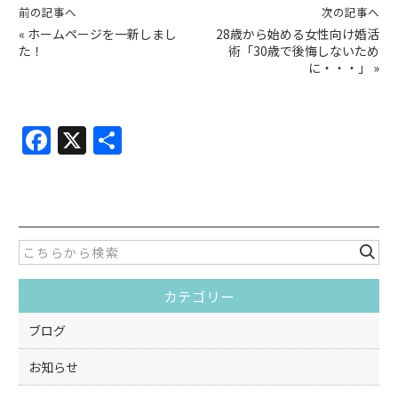
前の記事へ
次の記事へ
«
ホームページを一新しまし
28歳から始める女性向け婚活
た！
術「30歳で後悔しないため
に・・・」
»
F
X
共
a
有
c
e
b
o
カテゴリー
o
k
ブログ
お知らせ